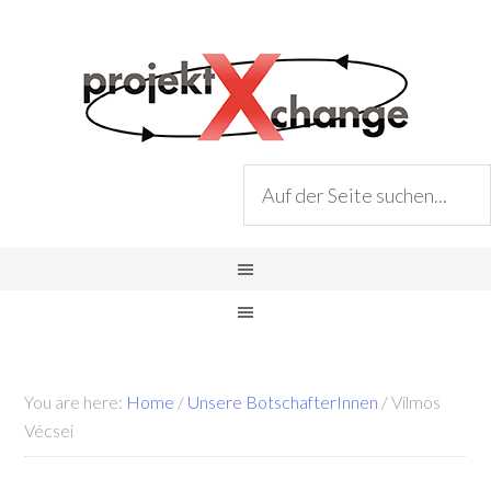
You are here:
Home
/
Unsere BotschafterInnen
/
Vilmos
Vécsei