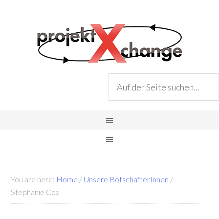
You are here:
Home
/
Unsere BotschafterInnen
/
Stephanie Cox