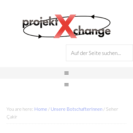
You are here:
Home
/
Unsere BotschafterInnen
/
Seher
Çakir