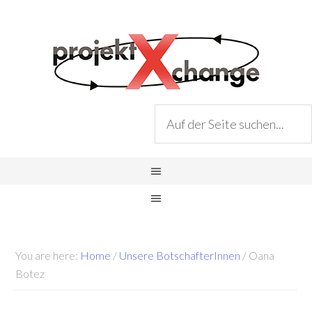
You are here:
Home
/
Unsere BotschafterInnen
/
Oana
Botez