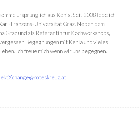
omme ursprünglich aus Kenia. Seit 2008 lebe ich
r Karl-Franzens-Universität Graz. Neben dem
ama Graz und als Referentin für Kochworkshops,
vergessen Begegnungen mit Kenia und vieles
 Leben. Ich freue mich wenn wir uns begegnen.
jektXchange@roteskreuz.at