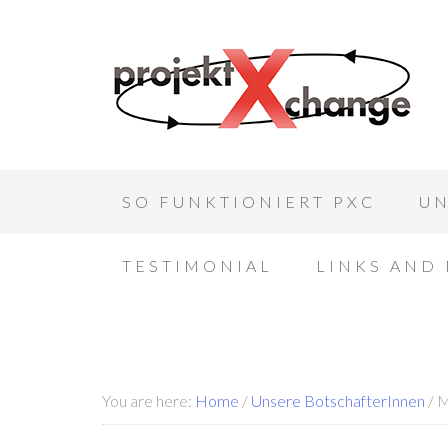
SO FUNKTIONIERT PXC
UN
TESTIMONIAL
LINKS AND
You are here:
Home
/
Unsere BotschafterInnen
/
M