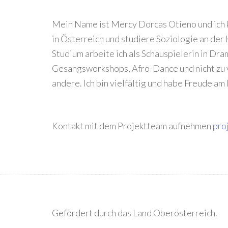
Mein Name ist Mercy Dorcas Otieno und ich k
in Österreich und studiere Soziologie an de
Studium arbeite ich als Schauspielerin in Dr
Gesangsworkshops, Afro-Dance und nicht zu 
andere. Ich bin vielfältig und habe Freude am
Kontakt mit dem Projektteam aufnehmen
pro
Gefördert durch das Land Oberösterreich.