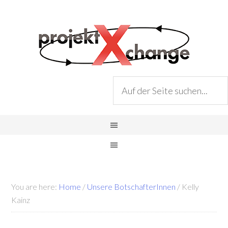
You are here:
Home
/
Unsere BotschafterInnen
/
Kelly
Kainz