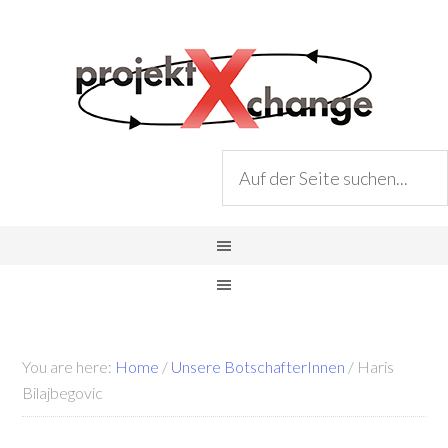
You are here:
Home
/
Unsere BotschafterInnen
/
Haris
Bilajbegovic