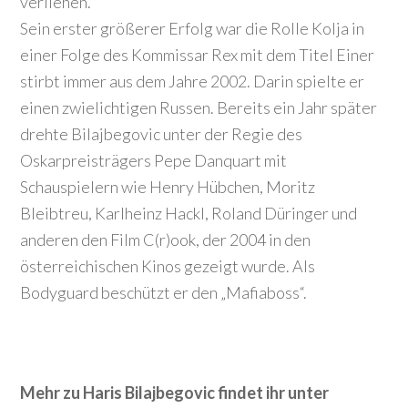
verliehen.
Sein erster größerer Erfolg war die Rolle Kolja in
einer Folge des Kommissar Rex mit dem Titel Einer
stirbt immer aus dem Jahre 2002. Darin spielte er
einen zwielichtigen Russen. Bereits ein Jahr später
drehte Bilajbegovic unter der Regie des
Oskarpreisträgers Pepe Danquart mit
Schauspielern wie Henry Hübchen, Moritz
Bleibtreu, Karlheinz Hackl, Roland Düringer und
anderen den Film C(r)ook, der 2004 in den
österreichischen Kinos gezeigt wurde. Als
Bodyguard beschützt er den „Mafiaboss“.
Mehr zu Haris Bilajbegovic findet ihr unter