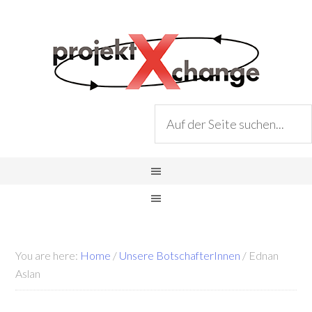
You are here:
Home
/
Unsere BotschafterInnen
/
Ednan
Aslan