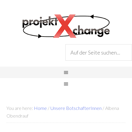
You are here:
Home
/
Unsere BotschafterInnen
/
Albena
Obendrauf